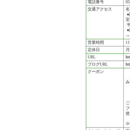
電話番号
05
交通アクセス
名
●
至
半
●
→
営業時間
11
定休日
月
URL
ht
ブログURL
ht
クーポン
各
み
ご
フ
使
※