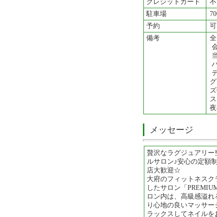
クレジットカード
不
駐車場
7
予約
可
備考
全
会
当
ハ
デ
グ
ズ
ス
夜
メッセージ
贅沢なラグジュアリー
ルサロン♪安心の定額
店大歓迎☆
大府のフィットネスク
したサロン「PREMIU
ロン内は、高級感溢れ
り心地の良いマッサー
ラックスしてネイルを