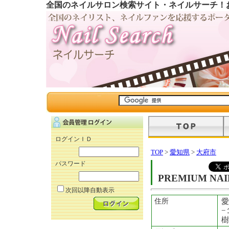
全国のネイルサロン検索サイト・ネイルサーチ！
ログインＩＤ
TOP
>
愛知県
>
大府市
パスワード
PREMIUM NAI
次回以降自動表示
住所
愛
−
樹