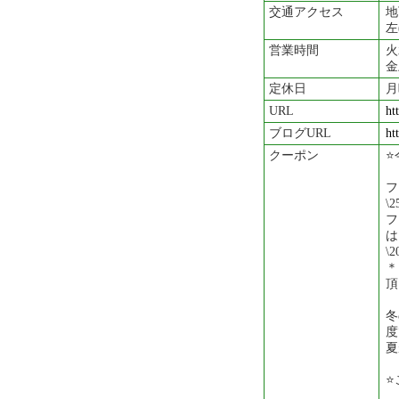
交通アクセス
地
左
営業時間
火
金
定休日
月
URL
ht
ブログURL
ht
クーポン
⭐
フ
\
フ
は
\
＊
頂
冬
度
夏
⭐