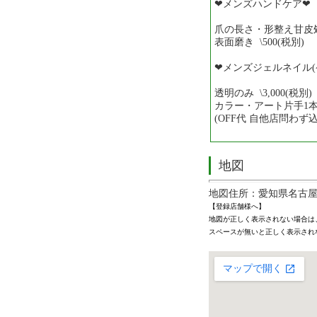
❤︎メンズハンドケア❤︎
爪の長さ・形整え甘皮処理 
表面磨き \500(税別)
❤︎メンズジェルネイル(
透明のみ \3,000(税別)
カラー・アート片手1本付き
(OFF代 自他店問わず込
地図
地図住所：愛知県名古屋
【登録店舗様へ】
地図が正しく表示されない場合は
スペースが無いと正しく表示され