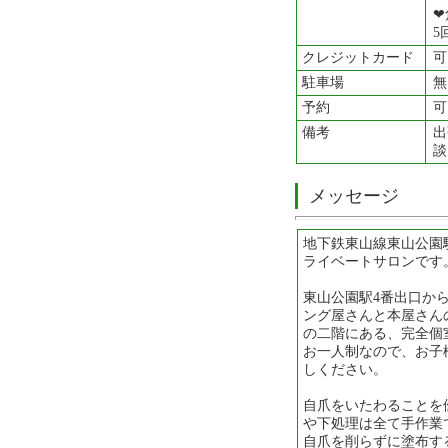
❤
5
クレジットカード
可
駐車場
無
予約
可
備考
出
談
メッセージ
地下鉄東山線東山公園
ライベートサロンです
東山公園駅4番出口か
ング屋さんと本屋さんの
の二階にある、完全個
お一人制なので、お子
しください。
自爪をいたわることを
や下処理は全て手作業
自爪を削らずに塗布す