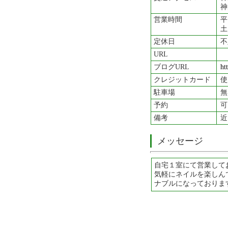
神
営業時間
平
土
定休日
不
URL
ブログURL
ht
クレジットカード
使
駐車場
無
予約
可
備考
近
メッセージ
自宅１室にて営業して
気軽にネイルを楽しん
ナブルになっておりま