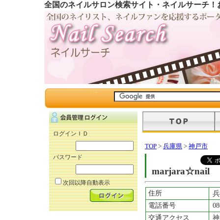
全国のネイルサロン検索サイト・ネイルサーチ！
ログインＩＤ
TOP
>
兵庫県
>
神戸市
パスワード
marjara☆nail
次回以降自動表示
住所
兵
電話番号
08
交通アクセス
神