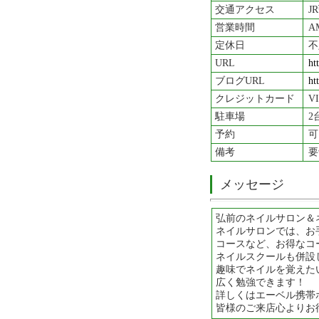
交通アクセス
J
営業時間
A
定休日
不
URL
ht
ブログURL
ht
クレジットカード
V
駐車場
2
予約
可
備考
要
メッセージ
弘前のネイルサロン＆
ネイルサロンでは、お手
コースなど、お得なコ
ネイルスクールも併設
趣味でネイルを覚えた
広く勉強できます！
詳しくはエーベル携帯
皆様のご来店心よりお