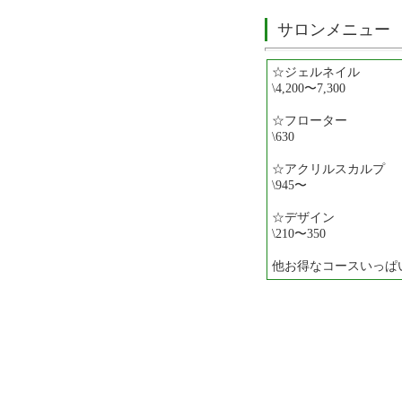
サロンメニュー
☆ジェルネイル
\4,200〜7,300
☆フローター
\630
☆アクリルスカルプ
\945〜
☆デザイン
\210〜350
他お得なコースいっぱ