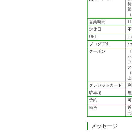
徒
銀
（
営業時間
1
定休日
不
URL
ht
ブログURL
ht
クーポン
《
ハ
フ
ス
（
ま
クレジットカード
利
駐車場
無
予約
可
備考
近
完
メッセージ