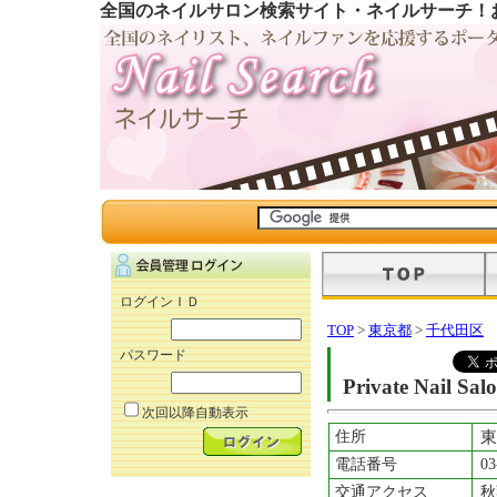
全国のネイルサロン検索サイト・ネイルサーチ！
ログインＩＤ
TOP
>
東京都
>
千代田区
パスワード
Private Nail Sal
次回以降自動表示
住所
東
電話番号
03
交通アクセス
秋