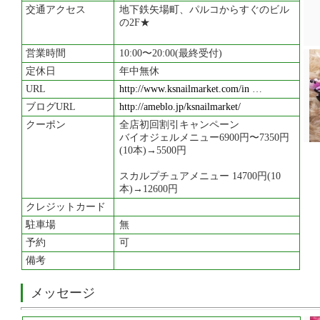
交通アクセス
地下鉄矢場町、パルコからすぐのビル
の2F★
営業時間
10:00〜20:00(最終受付)
定休日
年中無休
URL
http://www.ksnailmarket.com/in
…
ブログURL
http://ameblo.jp/ksnailmarket/
クーポン
全店初回割引キャンペーン
バイオジェルメニュー6900円〜7350円
(10本)→5500円
スカルプチュアメニュー 14700円(10
本)→12600円
クレジットカード
駐車場
無
予約
可
備考
メッセージ