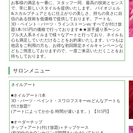
お客様の満足を一番に、スタッフ一同、最高の技術とセンス
で、常に新しいスタイルを提供いたします。 バイオジェル
&スカルプチュアともに仕上がりの美しさ、持ちの良さに自
信のある技術を低価格で提供しております。アートも、
3D・ペイント・パーツ・ラインストーンetc すべてが付け放
題1本/315円の価格で行っております★★派手盛り系〜シン
プル大人系ネイルまで様々なアートと行っており、ネイルも
心も満足していただけることをお約束いたします。いつもは
他店をご利用の方も、お得な初回限定ネイルキャンペーンな
どもご用意しておりますので、一度ご来店いただくことをお
待ちしております。
サロンメニュー
ネイルアート
■ネイルアート/1本
3D・パーツ・ペイント・スワロフスキーetcどんなアートも
付け放題!!
(アートによってかかる 時間が違います。) 【315円】
■オーダーチップ
チップ＋アート(付け放題)＋チップケース
(約30分のカウンセリング時間をいただいておりま