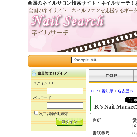
全国のネイルサロン検索サイト・ネイルサーチ！
ログインＩＤ
TOP
>
愛知県
>
名古屋市
パスワード
K’s Nail Mar
次回以降自動表示
住所
愛
区
電話番号
05