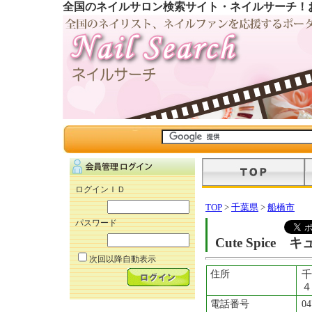
全国のネイルサロン検索サイト・ネイルサーチ！
ログインＩＤ
TOP
>
千葉県
>
船橋市
パスワード
Cute Spice
次回以降自動表示
住所
千
４
電話番号
04