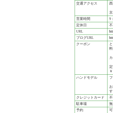
交通アクセス
西
京
営業時間
9
定休日
不
URL
ht
ブログURL
ht
クーポン
と
料
カ
定
￥
ハンドモデル
フ
お
す
クレジットカード
不
駐車場
無
予約
可