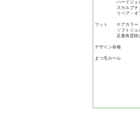
ハードジェル(
スカルプチュ
リペア・オ
フット ケアカラー
ソフトジェ
足裏角質除
デザイン各種
まつ毛カール