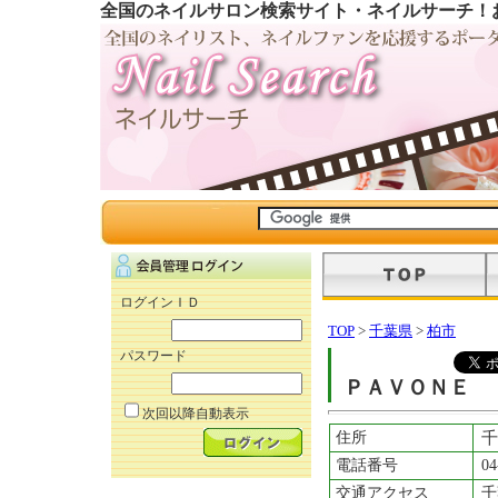
全国のネイルサロン検索サイト・ネイルサーチ！
ログインＩＤ
TOP
>
千葉県
>
柏市
パスワード
ＰＡＶＯＮＥ
次回以降自動表示
住所
千
電話番号
04
交通アクセス
千