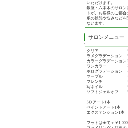
いただけます。
銀座・六本木のサロン
トが、お客様のご都合
爪の状態や悩みなどを
ないます。
サロンメニュー
クリア ￥3,
ラメグラデーション ￥5
カラーグラデーション￥5
ワンカラー ￥5,
ホログラデーション ￥6
マーブル ￥6,
フレンチ ￥6,
写ネイル ￥7,
ソフトジェルオフ ￥2
3Ｄアート1本 ￥
ペイントアート1本 
エクステンション1本 
フットは全て＋￥1,00
ファイリング・甘皮の