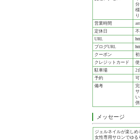
分
橿
り
営業時間
a
定休日
不
URL
ht
ブログURL
ht
クーポン
初
クレジットカード
使
駐車場
2
予約
可
備考
完
サ
い
併
メッセージ
ジェルネイルが楽しめ
女性専用サロンでゆる