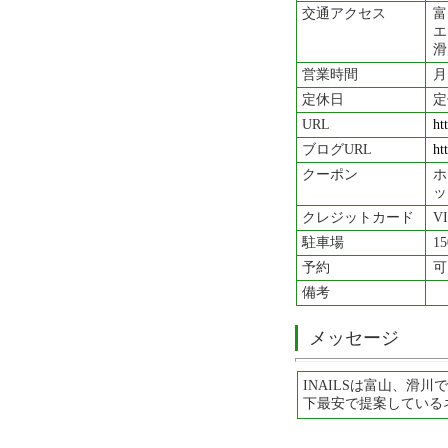
交通アクセス
富
エ
滑
営業時間
月
定休日
定
URL
ht
ブログURL
ht
クーポン
ホ
ッ
クレジットカード
V
駐車場
1
予約
可
備考
メッセージ
INAILSは富山、滑
下最安で提案している