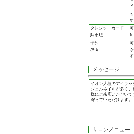
５
※
す
クレジットカード
可
駐車場
無
予約
可
備考
空
す
メッセージ
イオン大垣のアイラッ
ジェルネイルが多く、
様にご来店いただいて
寄っていただけます。
サロンメニュー