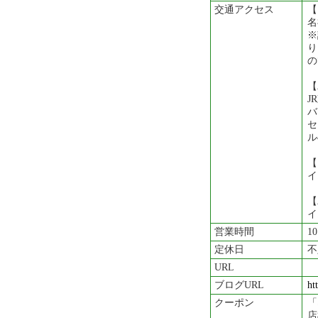
交通アクセス
【
名
※
り
の
【
J
バ
セ
ル
【
イ
【
イ
営業時間
1
定休日
不
URL
ブログURL
ht
クーポン
「
店