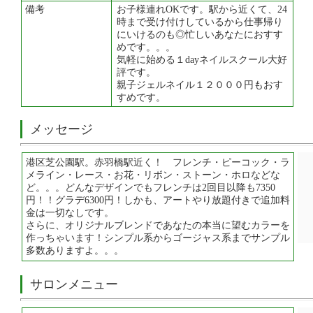
備考
お子様連れOKです。駅から近くて、24
時まで受け付けしているから仕事帰り
にいけるのも◎忙しいあなたにおすす
めです。。。
気軽に始める１dayネイルスクール大好
評です。
親子ジェルネイル１２０００円もおす
すめです。
メッセージ
港区芝公園駅。赤羽橋駅近く！ フレンチ・ピーコック・ラ
メライン・レース・お花・リボン・ストーン・ホロなどな
ど。。。どんなデザインでもフレンチは2回目以降も7350
円！！グラデ6300円！しかも、アートやり放題付きで追加料
金は一切なしです。
さらに、オリジナルブレンドであなたの本当に望むカラーを
作っちゃいます！シンプル系からゴージャス系までサンプル
多数ありますよ。。。
サロンメニュー