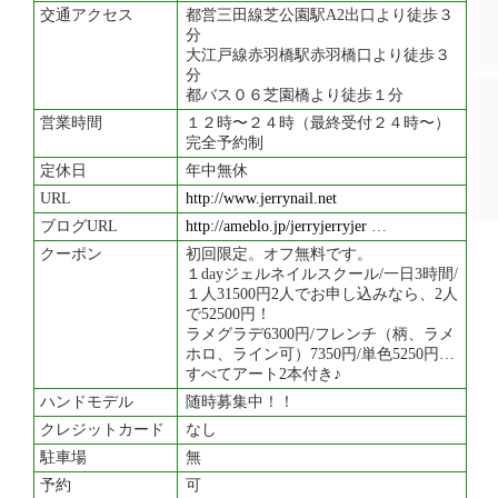
交通アクセス
都営三田線芝公園駅A2出口より徒歩３
分
大江戸線赤羽橋駅赤羽橋口より徒歩３
分
都バス０６芝園橋より徒歩１分
営業時間
１２時〜２４時（最終受付２４時〜）
完全予約制
定休日
年中無休
URL
http://www.jerrynail.net
ブログURL
http://ameblo.jp/jerryjerryjer
…
クーポン
初回限定。オフ無料です。
１dayジェルネイルスクール/一日3時間/
１人31500円2人でお申し込みなら、2人
で52500円！
ラメグラデ6300円/フレンチ（柄、ラメ
ホロ、ライン可）7350円/単色5250円…
すべてアート2本付き♪
ハンドモデル
随時募集中！！
クレジットカード
なし
駐車場
無
予約
可