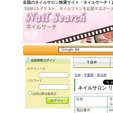
全国のネイルサロン検索サイト・ネイルサーチ！
ログインＩＤ
TOP
>
千葉県
>
市川市
パスワード
ネイルサロン 
次回以降自動表示
住所
千
ル
電話番号
04