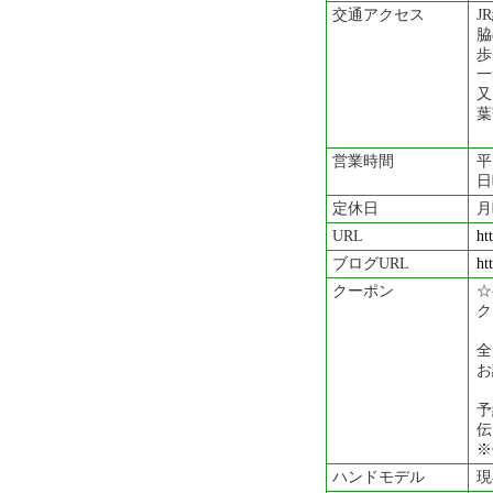
交通アクセス
J
脇
歩
一
又
葉
営業時間
平
日
定休日
月
URL
ht
ブログURL
ht
クーポン
☆
ク
全
お
予
伝
※
ハンドモデル
現