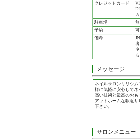
クレジットカード
V
D
カ
駐車場
無
予約
可
備考
J
者
ネ
も
メッセージ
ネイルサロンリリウム
様に気軽に安心してネ
高い技術と最高のおも
アットホームな駅近サ
下さい。
サロンメニュー