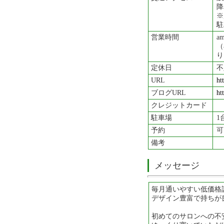
降
※
駐
営業時間
a
（
り
定休日
不
URL
ht
ブログURL
ht
クレジットカード
駐車場
1
予約
可
備考
メッセージ
毎月通いやすい低価格
デザイン豊富で持ちが
初めてのサロンへの不