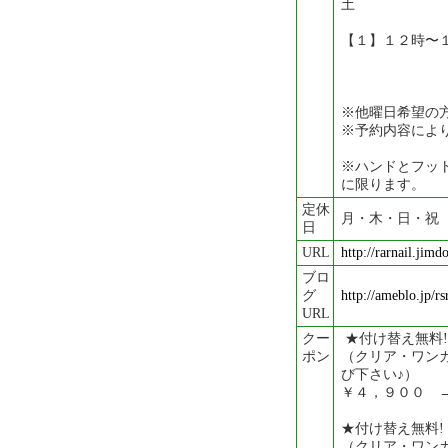
土
【１】１２時〜
※他曜日希望の
※予約内容によ
※ハンドとフッ
に限ります。
定休
月・木・日・祝
日
URL
http://rarnail.jimd
ブロ
グ
http://ameblo.jp/rs
URL
クー
★付け替え無料
ポン
（クリア・ワン
び下さい♪）
￥４，９００ 
★付け替え無料
（クリア・ワン