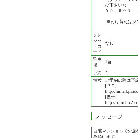
び下さい♪）
￥５，９００ 
※付け替えはソ
クレ
ジッ
なし
トカ
ード
駐車
1台
場
予約
可
備考
ご予約の際は下
[ＰＣ]
http://rarnail
[携帯]
http://form1.fc2.
メッセージ
自宅マンションでの施
み頂けます。