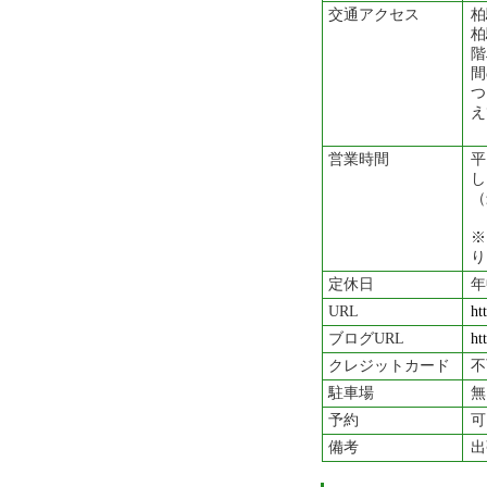
交通アクセス
柏
柏
階
間
つ
え
営業時間
平
し
（
※
り
定休日
年
URL
ht
ブログURL
ht
クレジットカード
不
駐車場
無
予約
可
備考
出