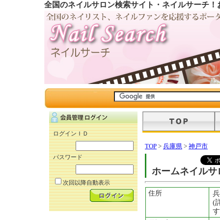
全国のネイルサロン検索サイト・ネイルサーチ！
ログインＩＤ
TOP
>
兵庫県
>
神戸市
パスワード
ホームネイルサ
次回以降自動表示
住所
兵
(
す