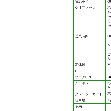
電話番号
08
交通アクセス
J
料
神
分
神
車
営業時間
O
※
※
ご
り
定休日
不
URL
ブログURL
ht
クーポン
9
￥
クレジットカード
不
駐車場
1
予約
可