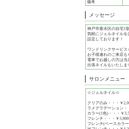
備考
メッセージ
神戸市垂水区の自宅1
気軽にジェルネイルを
設定しております！
ワンドリンクサービス
お子様連れのご来店も
電車でお越しの方は当
出張ネイルもいたします
サロンメニュー
☆ジェルネイル☆
クリアのみ・・・￥2,0
ラメグラデーション・・・
カラー(1色)・・・￥3,5
フレンチ・・・￥3,800
フレンチ(ベースカラー)
Ｗフレンチ・・・￥4,2