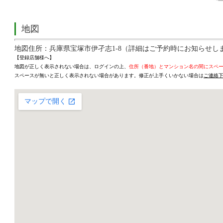
地図
地図住所：兵庫県宝塚市伊孑志1-8（詳細はご予約時にお知らせし
【登録店舗様へ】
地図が正しく表示されない場合は、ログインの上、
住所（番地）とマンション名の間にスペ
スペースが無いと正しく表示されない場合があります。修正が上手くいかない場合は
ご連絡