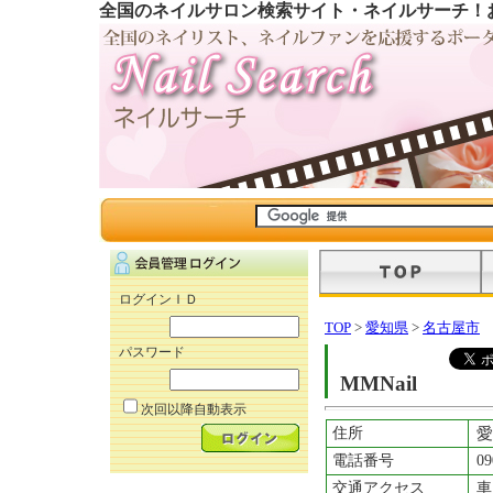
全国のネイルサロン検索サイト・ネイルサーチ！
ログインＩＤ
TOP
>
愛知県
>
名古屋市
パスワード
MMNail
次回以降自動表示
住所
愛
電話番号
09
交通アクセス
車