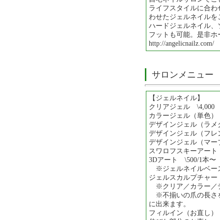
ライフスタイルに合わ
わせたジェルネイルを
ハードジェルネイル、
フットも可能。是非ホ
http://angelicnailz.com/
サロンメニュー
【ジェルネイル】
クリアジェル \4,000
カラージェル（単色） \
デザインジェル（ラメグラ
デザインジェル（フレンチ）
デザインジェル（マーブル
スワロフスキーアート \
3Dアート \500/1本〜
※ジェルネイルベー
ジェルスカルプチャー \
※クリア／カラー／
※不揃いの爪の長さを
に出来ます。
フィルイン（お直し） 