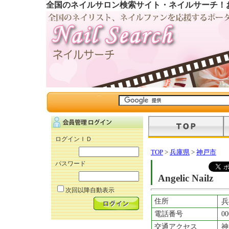
全国のネイルサロン検索サイト・ネイルサーチ！
ログインＩＤ
TOP
>
兵庫県
>
神戸市
パスワード
Angelic Nailz
次回以降自動表示
住所
兵
電話番号
00
交通アクセス
神