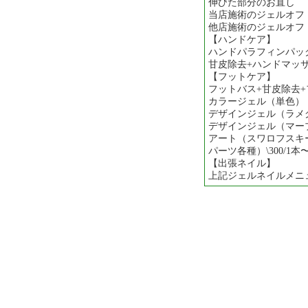
伸びた部分のお直し
当店施術のジェルオフ \
他店施術のジェルオフ \
【ハンドケア】
ハンドパラフィンパック 
甘皮除去+ハンドマッサー
【フットケア】
フットバス+甘皮除去+フ
カラージェル（単色） \
デザインジェル（ラメグラ
デザインジェル（マーブル
アート（スワロフスキ
パーツ各種）\300/1本
【出張ネイル】
上記ジェルネイルメニ