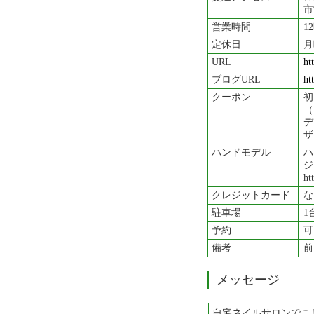
市
営業時間
1
定休日
月
URL
ht
ブログURL
ht
クーポン
初
（
デ
ザ
ハンドモデル
ハ
ジ
ht
クレジットカード
な
駐車場
1
予約
可
備考
前
メッセージ
自宅ネイルサロンでこ