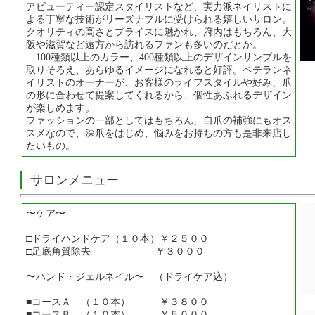
アビューティー認定スタイリストなど、実力派ネイリストに
よる丁寧な技術がリーズナブルに受けられる嬉しいサロン。
クオリティの高さとプライスに魅かれ、府内はもちろん、大
阪や滋賀など遠方から訪れるファンも多いのだとか。
100種類以上のカラー、400種類以上のデザインサンプルを
取りそろえ、あらゆるイメージになれると好評。ベテランネ
イリストのオーナーが、お客様のライフスタイルや好み、爪
の形に合わせて提案してくれるから、個性あふれるデザイン
が楽しめます。
ファッションの一部としてはもちろん、自爪の補強にもオス
スメなので、深爪をはじめ、悩みをお持ちの方も是非来店し
たいもの。
サロンメニュー
〜ケア〜
□ドライハンドケア（１０本）￥２５００
□足底角質除去 ￥３０００
〜ハンド・ジェルネイル〜 （ドライケア込）
■コースＡ （１０本） ￥３８００
■コースＢ （１０本） ￥５０００