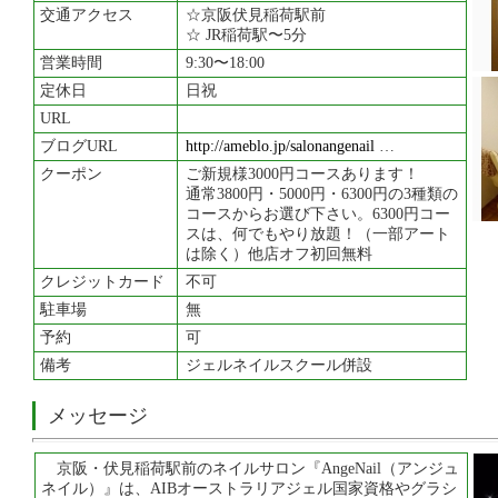
交通アクセス
☆京阪伏見稲荷駅前
☆ JR稲荷駅〜5分
営業時間
9:30〜18:00
定休日
日祝
URL
ブログURL
http://ameblo.jp/salonangenail
…
クーポン
ご新規様3000円コースあります！
通常3800円・5000円・6300円の3種類の
コースからお選び下さい。6300円コー
スは、何でもやり放題！（一部アート
は除く）他店オフ初回無料
クレジットカード
不可
駐車場
無
予約
可
備考
ジェルネイルスクール併設
メッセージ
京阪・伏見稲荷駅前のネイルサロン『AngeNail（アンジュ
ネイル）』は、AIBオーストラリアジェル国家資格やグラシ