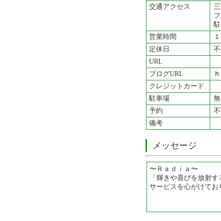
交通アクセス
三
フ
駐
営業時間
１
定休日
不
URL
ブログURL
ｈ
クレジットカード
駐車場
無
予約
不
備考
メッセージ
〜Ｒａｄｉａ〜
「輝きや喜びを放射す
サービスを心がけてお