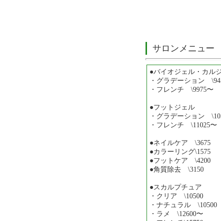
サロンメニュー
●バイオジェル・カ
・グラデーション \94
・フレンチ \9975〜
●フットジェル
・グラデーション \10
・フレンチ \11025〜
●ネイルケア \3675
●カラーリング\1575
●フットケア \4200
●角質除去 \3150
●スカルプチュア
・クリア \10500
・ナチュラル \10500
・ラメ \12600〜