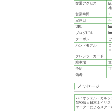
交通アクセス
阪
地
営業時間
1
定休日
不
URL
ht
ブログURL
ht
クーポン
ご
ハンドモデル
コ
※
クレジットカード
駐車場
無
予約
可
備考
メッセージ
バイオジェル・カルジ
NPO法人日本ネイリ
ケーターによるスクー