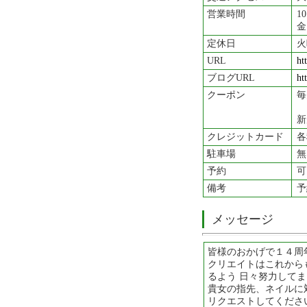
営業時間
1
金
定休日
火
URL
ht
ブログURL
ht
クーポン
毎
新
クレジットカード
各
駐車場
無
予約
可
備考
予
メッセージ
皆様のおかげで１４周
クリエイトはこれから
るよう 日々努力して
貴女の指先、ネイルに
リクエストしてくださ