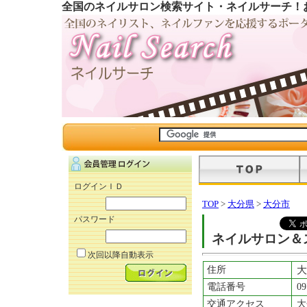
全国のネイルサロン検索サイト・ネイルサーチ！
ログインＩＤ
TOP
>
大分県
>
大分市
パスワード
ネイルサロン＆
次回以降自動表示
住所
大
電話番号
09
交通アクセス
大