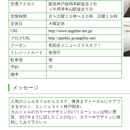
交通アクセス
阪急神戸線岡本駅徒歩２分
ＪＲ摂津本山駅徒歩５分
営業時間
月〜土曜１０時〜２０時 日曜１９時
定休日
火曜定休
URL
http://www.angelite-net.jp/
ブログURL
http://ameblo.jp/angelite-net/
クーポン
初回全メニュー２０％オフ！
クレジットカード
使用可
駐車場
無
予約
可
備考
メッセージ
人気のジェルネイルからエステ、痩身までトータルにケアで
きるサロン、エンジェライト神戸岡本♪
カルジェルのカラーやデザインのバリエーションは特に豊
富、ぜひ今までに試したことのない、カラーやデザインに挑
戦してみて下さい☆