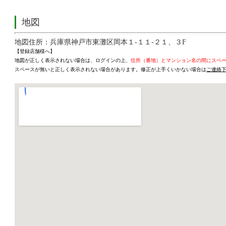
地図
地図住所：兵庫県神戸市東灘区岡本１-１１-２１、３F
【登録店舗様へ】
地図が正しく表示されない場合は、ログインの上、
住所（番地）とマンション名の間にスペ
スペースが無いと正しく表示されない場合があります。修正が上手くいかない場合は
ご連絡