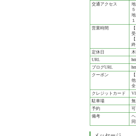
交通アクセス
地
５
地
１
営業時間
【
受
【
終
定休日
木
URL
ht
ブログURL
ht
クーポン
【
他
全
クレジットカード
VI
駐車場
無
予約
可
備考
ヘ
同
メッセージ