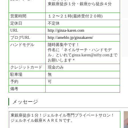
東銀座徒歩１分・銀座から徒歩４分
営業時間
１２〜２１時(最終受付２０時)
定休日
不定休
URL
http://ginza-karen.com
ブログURL
http://ameblo.jp/ginzakaren/
ハンドモデル
随時募集中です！
件名に「ネイルサーチ・ハンドモデ
ル」といれてginza.karen@nifty.comまで
お願いします＊
クレジットカード
現金のみ
駐車場
無
予約
可
備考
メッセージ
東銀座徒歩１分！ジェルネイル専門プライベートサロン！
ジェルネイル銀座ＫＡＲＥＮです。