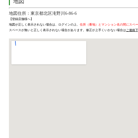
地図
地図住所：東京都北区滝野川6-86-6
【登録店舗様へ】
地図が正しく表示されない場合は、ログインの上、
住所（番地）とマンション名の間にスペ
スペースが無いと正しく表示されない場合があります。修正が上手くいかない場合は
ご連絡