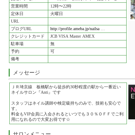
営業時間
12時〜22時
定休日
火曜日
URL
ブログURL
http://profile.ameba.jp/nailsa
…
クレジットカード
JCB VISA Master AMEX
駐車場
無
予約
可
備考
メッセージ
ＪＲ埼京線 板橋駅から徒歩約30秒程度の駅から一番近い
ネイルサロン『Anti』です
スタッフはネイル講師や検定級持ちのみで、技術も安心で
す。
料金もVIP会員に入会されるといつでも３０％ＯＦＦでご利
用になれるので大変お得です☆
サロンメニュー