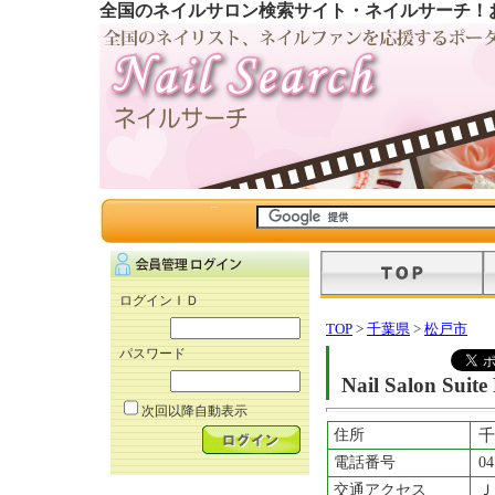
全国のネイルサロン検索サイト・ネイルサーチ！
ログインＩＤ
TOP
>
千葉県
>
松戸市
パスワード
Nail Salon Sui
次回以降自動表示
住所
千
電話番号
04
交通アクセス
Ｊ