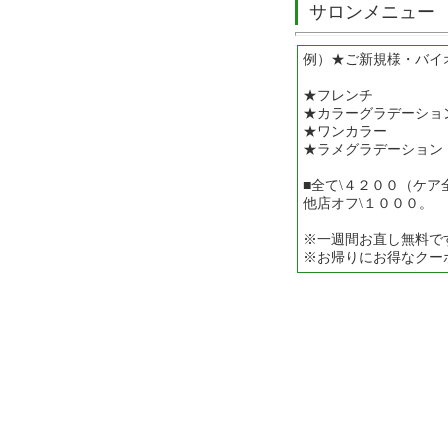
サロンメニュー
例）★ご新規様・バイオ
★フレンチ
★カラーグラデーショ
★ワンカラー
★ラメグラデーション
■全て\４２００（ケア
他店オフ\１０００。
※一週間お直し無料で
※お帰りにお得なクー