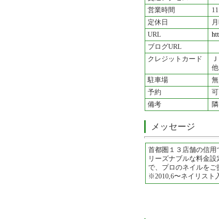
営業時間
11
定休日
月
URL
ht
ブログURL
クレジットカード
Ｊ
他
駐車場
無
予約
可
備考
隣
メッセージ
首都圏１３店舗の信用
リーズナブルな料金設
で、プロのネイルをご
※2010,6〜ネイリ