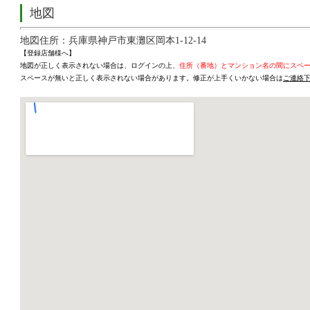
地図
地図住所：兵庫県神戸市東灘区岡本1-12-14
【登録店舗様へ】
地図が正しく表示されない場合は、ログインの上、
住所（番地）とマンション名の間にスペ
スペースが無いと正しく表示されない場合があります。修正が上手くいかない場合は
ご連絡