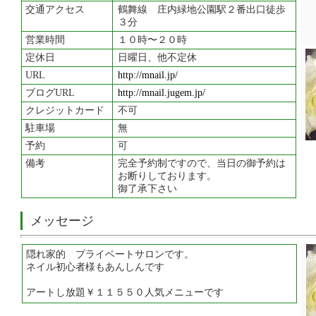
交通アクセス
鶴舞線 庄内緑地公園駅２番出口徒歩
３分
営業時間
１０時〜２０時
定休日
日曜日、他不定休
URL
http://mnail.jp/
ブログURL
http://mnail.jugem.jp/
クレジットカード
不可
駐車場
無
予約
可
備考
完全予約制ですので、当日の御予約は
お断りしております。
御了承下さい
メッセージ
隠れ家的 プライベートサロンです。
ネイル初心者様もあんしんです
アートし放題￥１１５５０人気メニューです