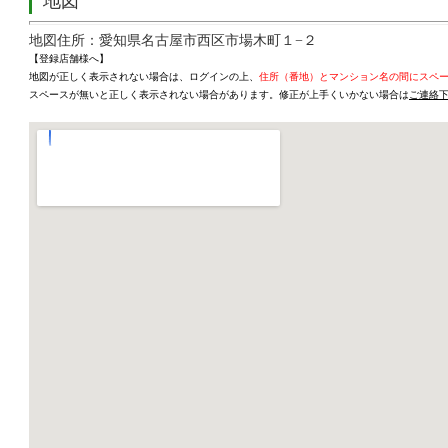
地図
地図住所：愛知県名古屋市西区市場木町１−２
【登録店舗様へ】
地図が正しく表示されない場合は、ログインの上、
住所（番地）とマンション名の間にスペ
スペースが無いと正しく表示されない場合があります。修正が上手くいかない場合は
ご連絡