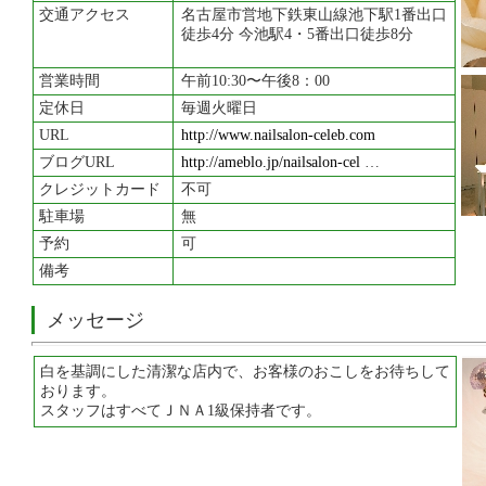
交通アクセス
名古屋市営地下鉄東山線池下駅1番出口
徒歩4分 今池駅4・5番出口徒歩8分
営業時間
午前10:30〜午後8：00
定休日
毎週火曜日
URL
http://www.nailsalon-celeb.com
ブログURL
http://ameblo.jp/nailsalon-cel
…
クレジットカード
不可
駐車場
無
予約
可
備考
メッセージ
白を基調にした清潔な店内で、お客様のおこしをお待ちして
おります。
スタッフはすべてＪＮＡ1級保持者です。