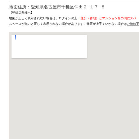
地図住所：愛知県名古屋市千種区仲田２−１７−８
【登録店舗様へ】
地図が正しく表示されない場合は、ログインの上、
住所（番地）とマンション名の間にスペ
スペースが無いと正しく表示されない場合があります。修正が上手くいかない場合は
ご連絡