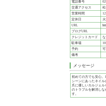
電話番号
02
交通アクセス
松
営業時間
1
定休日
火
URL
ht
ブログURL
クレジットカード
な
駐車場
1
予約
可
備考
メッセージ
初めての方でも安心。
シーンにあったネイル
爪に優しいカルジェル
のトラブルを解消しな
す。