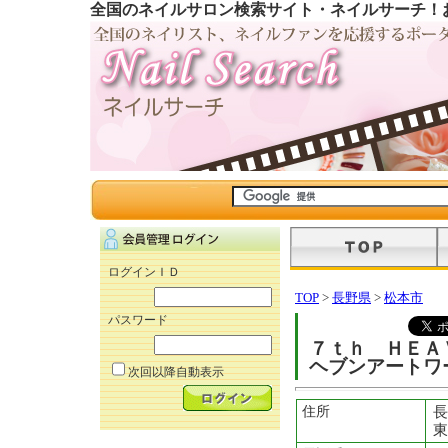
全国のネイルサロン検索サイト・ネイルサーチ！
ログインＩＤ
TOP
>
長野県
>
松本市
パスワード
７ｔｈ ＨＥＡ
ヘブンアートワ
次回以降自動表示
住所
長
東