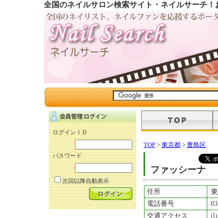
全国のネイルサロン検索サイト・ネイルサーチ！
ログインＩＤ
TOP
>
東京都
>
豊島区
パスワード
ファッシーナ
次回以降自動表示
住所
東
電話番号
03
交通アクセス
山