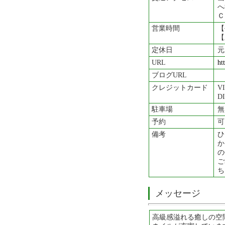
へ
Ｃ
営業時間
【
【
定休日
元
URL
ht
ブログURL
クレジットカード
V
D
駐車場
無
予約
可
備考
ひ
か
の
ご
メッセージ
高級感溢れる癒しの空