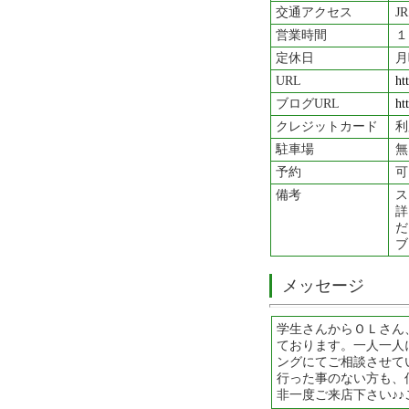
交通アクセス
J
営業時間
１
定休日
月
URL
ht
ブログURL
ht
クレジットカード
利
駐車場
無
予約
可
備考
ス
詳
だ
ブロ
メッセージ
学生さんからＯＬさん
ております。一人一人
ングにてご相談させて
行った事のない方も、
非一度ご来店下さい♪