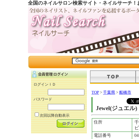
全国のネイルサロン検索サイト・ネイルサーチ！
ログインＩＤ
TOP
>
千葉県
>
船橋市
パスワード
Jewel(ジュエル)
次回以降自動表示
住所
千
ビ
電話番号
04