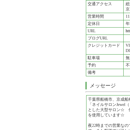
交通アクセス
総
京
営業時間
11
定休日
年
URL
ht
ブログURL
クレジットカード
V
D
駐車場
無
予約
不
備考
メッセージ
千葉県船橋市、京成船
「ネイルサロンJewe
とした大型サロン☆ 
を使用しています☆
夜22時までの営業な