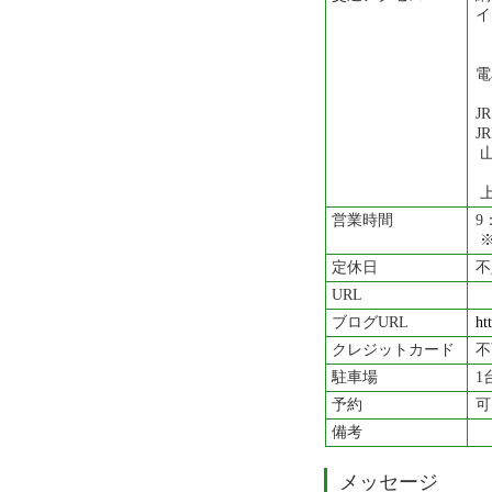
イ
電
J
J
上
営業時間
9
※
定休日
不
URL
ブログURL
ht
クレジットカード
不
駐車場
1
予約
可
備考
メッセージ