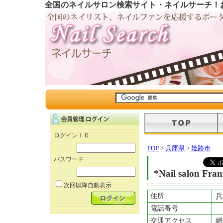
全国のネイルサロン検索サイト・ネイルサーチ！
ログインＩＤ
TOP
>
兵庫県
>
姫路市
パスワード
*Nail salon Fra
次回以降自動表示
住所
兵
電話番号
交通アクセス
網