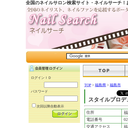
全国のネイルサロン検索サイト・ネイルサーチ！
ログインＩＤ
TOP
>
福島県
>
福島市
パスワード
スタイルプロデ
次回以降自動表示
住所
福
電話番号
02
交通アクセス
福