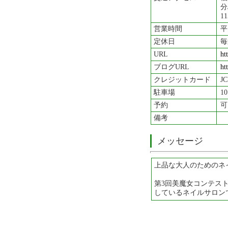
分
1
営業時間
平
定休日
毎
URL
ht
ブログURL
ht
クレジットカード
J
駐車場
1
予約
可
備考
メッセージ
上品な大人のためのネ
第3回美魔女コンテス
しているネイルサロン