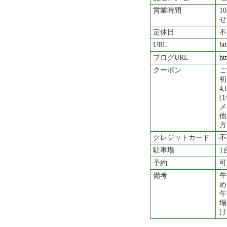
営業時間
1
せ
定休日
不
URL
ht
ブログURL
ht
クーポン
ご
初
4
(
メ
他
方
クレジットカード
不
駐車場
1
予約
可
備考
午
め
午
場
け