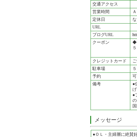
交通アクセス
営業時間
Ａ
定休日
な
URL
ブログURL
ht
クーポン
◆
５
クレジットカード
ご
駐車場
５
予約
可
備考
●
げ
●
の
国
メッセージ
●ＯＬ・主婦層に絶賛