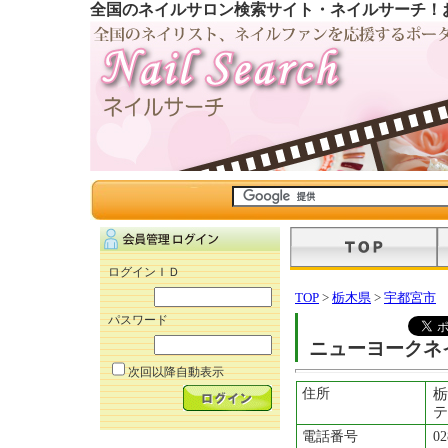
全国のネイルサロン検索サイト・ネイルサーチ！
ログインＩＤ
TOP
>
栃木県
>
宇都宮市
パスワード
ニューヨークネ
次回以降自動表示
住所
栃
テ
電話番号
02