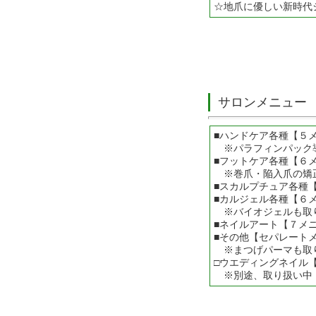
☆地爪に優しい新時代
サロンメニュー
■ハンドケア各種【５
※パラフィンパック
■フットケア各種【６
※巻爪・陥入爪の矯
■スカルプチュア各種
■カルジェル各種【６
※バイオジェルも取
■ネイルアート【７メ
■その他【セパレート
※まつげパーマも取
□ウエディングネイル
※別途、取り扱い中