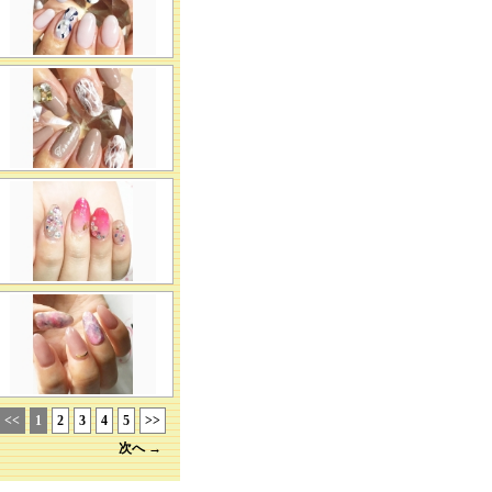
<<
1
2
3
4
5
>>
次へ →