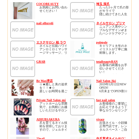
✧あなたの爪を痛
COCOBEAUTY
埼玉 深爪
む・薄くなるから解
お気軽にお問い合わ
たった5ヶ月で爪の形
放します
せください！
がキライで
✧縦長爪美爪に育て
隠し続けてきた人生
ます
ホームページにお得
から
✧広いキッズルーム
なクーポンがござい
見せずにはいられな
完備でお子様も安心
nail olhuveli
ネイルサロン プリマ
ます！
い程
ニュアンス系やシン
ネット予約もできま
美しい指先に生まれ
プルなデザイン🌿ま
すので見てみてくだ
変わるサロン
たハンドケアやフッ
さい！
トケアも充実してお
り、お客様1人ひとり
エステサロン 柏 ラウレアオハナ
polepole
に合ったお手入れを
ネイルと伝統ハワイ
キャリア１８年のネ
ご提案させて頂きま
アンロミロミマッサ
イリストが丁寧に施
す❤️完全個室の
ージマッサージ、リ
術致します。
privateな空間でゆっ
ラクゼーション、柏
キャラクターネイル
くりおくつろぎ下さ
市にあるサロン「ラ
やお持ち込みデザイ
い♩
GRAB
totalbeautyBAN
ウレアオハナ」
ンにも対応。
お客様の綺麗をお手
すべての女性をすば
ヘアサロン併設なの
▫︎駐車場1台有り🚗
伝いさせてくださ
らしい存在へ
で同時にヘアメニュ
お車、自転車、バイ
い！
贅沢な時間をLaule’a
ーもご利用いただけ
ク等でお越しの場合
沢山のご来店お待ち
ohanaでお過ごしくだ
ます。
は
しております😊
さい
Be Max堺店
Nail Salon Aki
駐車場ご案内します
ストレス社会に生き
☆★癒しと美の追求
2019年5月12日NEW
のでお教えくださ
ているあなた リゾ
を！！★☆
OPEN!
い。
ートサロンで贅沢な
楽しいお時間を過ご
6月末までOPEN割☆
時間を心ゆくまでご
して頂けるように頑
ジェルネイル10本施
▫︎オプション
堪能下さい
張ります！！(^_-)-☆
術で￥700割引です。
長さ出し 1本/\500
Private Nail Salon enishi
fast nail salon
何度でも通いたくな
スカルプ・ジェルネ
ご予約はお電話、
（5本〜/\200）
アットホームな雰囲
お客様様のご要望に
るようなリゾートサ
イル・マツエク
Nail book（オンライ
補強 1本/\300
気で、お気軽にお越
お応えできるよう丁
ロン、、、
ご予約承っておりま
ン予約）で承ってお
ハードジェルオフ コ
しいただけるサロン
寧なカウンセリング
「通えるリゾート」
す(^^)/
ります。
ースに＋\1500
です。初めてネイル
と施術を心がけてい
をコンセプトに最高
Vカットストーン
される方など、落ち
ます^ ^自宅サロンで
の癒し・極上空間・
まずはお気軽にお問
\200/1個
AIHUBSAKURA
vivace
着いて施術を受けら
す。小さなお子様連
高技術をご提供いた
い合わせください
ストーン埋め尽くし
爪を育てるネイル技
出張ネイル・小顔矯
るサロンとなってお
れの方もご安心下さ
します。
☆♪(^_-)-☆
\500/1本
術を習得しておりま
正専門店です。レン
ります。
い(^ ^)
待合とネイルスペー
パーツ類 \100〜/1個
すので、ジェルネイ
タルスペース・ご自
オープンは6月1日を
スはハワイ空間、個
たくさんのお電話、
3Dアート \500〜/1個
ルがすぐ取れてしま
宅・福祉施設全て可
予定しております！
室のエステスペース
スタッフ一同
甘皮ウォーターケア
うなど、お悩みのお
能です。ネイルケア
ネイリスト歴10年、
はバリ空間に仕上げ
23nail
自爪育成ネイルサロン くろね
心よりおまちしてお