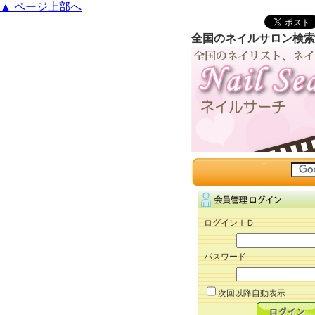
▲ ページ上部へ
全国のネイルサロン検索
ログインＩＤ
パスワード
次回以降自動表示