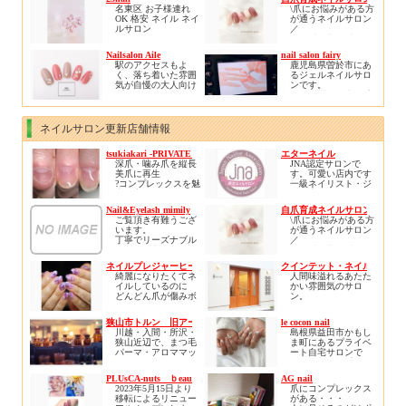
\1000 （お湯を使っ
客様是非1度ご来店く
2980円〜受け賜わり
有資格者ですので安
ております。
名東区 お子様連れ
\爪にお悩みがある方
ります( *´艸｀)
た甘皮ケア）
ださい
ます。本店はネイル
心して何でもご相談
リニューアルオープ
OK 格安 ネイル ネイ
が通うネイルサロン
施術にAI搭載技術を
ください。
ンをし、さらに広
ルサロン
／
＊オプションご希望
導入し繊細なデザイ
皆様のご来店、心よ
く、居心地の良い空
２３ｎａｉｌ
ちび爪、丸い爪、平
の場合は、
ンを提供して参りま
りお待ち申し上げて
間となりました。
※お子様連れＯＫ！
たい爪をどうにかし
予約時間を確保する
す。是非最先端のネ
Nailsalon Aile
nail salon fairy
おります。
柏の他にはない特別
※駐車場あり！
たい！
為事前にご連絡をお
イルアートをお楽し
駅のアクセスもよ
鹿児島県曽於市にあ
な空間で是非、日ご
ご新規様に限り1000
深爪、爪噛みとさよ
願い致します。
み下さい。
く、落ち着いた雰囲
るジェルネイルサロ
ろのストレス社会か
円オフとなります。
ならしたい！
気が自慢の大人向け
ンです。
ら癒されにいらして
自分の指先に自信を
プライベートサロン
お得な料金で光脱毛
ください。
持ちたい！
です✨
の施術も行なってお
自爪育成でお悩み解
ります。
消しませんか？
カラー選びやデザイ
自宅サロンですので
ネイルサロン更新店舗情報
ジェルネイル育成、
ン、自爪の状態など
要予約でお願い致し
ネイルケア育成、ア
丁寧にカウンセリン
ます♪
クリル育成の三刀流
tsukiakari -PRIVATE NAIL-
エターネイル
グさせていただきま
であなたにぴったり
深爪・噛み爪を縦長
JNA認定サロンで
す😊
の爪育方法をご提案
美爪に再生
す。可愛い店内です
致します♪
?コンプレックスを魅
一級ネイリスト・ジ
角質ケアではお客様
力に変えるサロン／
ェル上級ネイリス
のお悩みやトラブル
ト。衛生管理士が働
を緩和できるよう細
Nail&Eyelash mimily
自爪育成ネイルサロン くろね
?初回から見た目改善
いておりますので安
部までのケアでお客
ご覧頂き有難うござ
\爪にお悩みがある方
?ネイルNGでも自爪
心・安全です。お友
様に喜ばれているメ
います。
が通うネイルサロン
風仕上げが可能
達お誘い合わせの上
ニューです(*^^*)
丁寧でリーズナブル
／
?肌も再生力UPして
ご来店お待ちしてお
な価格を心がけ好評
ちび爪、丸い爪、平
褒められる手に?
ります。
ぜひ体験していただ
を頂いております！
たい爪をどうにかし
?実績5万件の【リプ
ハーモニージュリッ
きたいです✨
ネイルプレジャーヒーリング
クインテット・ネイル笹塚店
リピーターも多くサ
たい！
ロネイル??深爪矯
シュ優良サロンにも
綺麗になりたくてネ
人間味溢れるあたた
ロン初心者でも安心
深爪、爪噛みとさよ
正】導入
認定されており、プ
イルしているのに
かい雰囲気のサロ
していらしていただ
ならしたい！
レミアムエデュケー
どんどん爪が傷みボ
ン。
けるアットホーム雰
自分の指先に自信を
ターも在籍しており
ロボロになる絶望感
囲気のお店です。
持ちたい！
ます。ご質問など、
や、
自宅のリビングでく
自爪育成でお悩み解
狭山市トルン 旧アートメイクキャンディ
le cocon nail
サロンにお気軽にお
自分らしさを出した
つろいでいるような
消しませんか？
川越・入間・所沢・
島根県益田市かもし
問い合わせ下さい
くてネイルをするの
癒し・日頃の疲れを
ジェルネイル育成、
狭山近辺で、まつ毛
ま町にあるプライベ
に
癒して頂ける空間。
ネイルケア育成、ア
パーマ・アロママッ
ート自宅サロンで
みんなと同じ見本の
クリル育成の三刀流
サージ・もみほぐ
す。キレイめ系、ニ
ネイルサンプルの中
初めての方にもネイ
であなたにぴったり
し・ネイルなど美と
ュアンス系を中心に(
からしか選択肢がな
ルの楽しさ、美しさ
PLUsCA-nuts ｂeauty
AG nail
の爪育方法をご提案
健康のサロン、リラ
¨̮ 🫶🏻)お持ち込み画
いなど、
を感じていただける
2023年5月15日より
爪にコンプレックス
致します♪
クゼーショントルン
像も大歓迎
大好きなネイルが嫌
様に心がけていま
移転によるリニュー
がある・・・
旧アートメイクキャ
可愛いけどどこか品
いになりそうなほど
す。