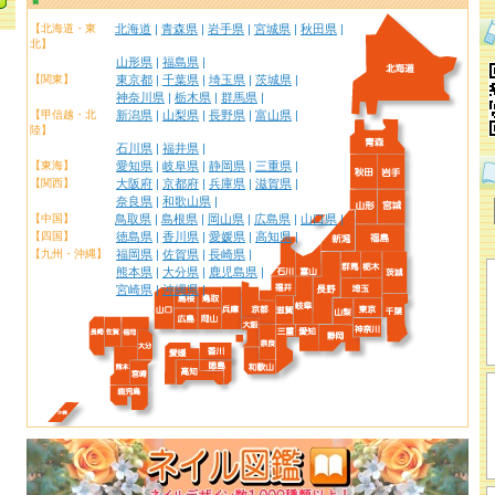
【北海道・東
北海道
|
青森県
|
岩手県
|
宮城県
|
秋田県
|
北】
山形県
|
福島県
|
【関東】
東京都
|
千葉県
|
埼玉県
|
茨城県
|
神奈川県
|
栃木県
|
群馬県
|
【甲信越・北
新潟県
|
山梨県
|
長野県
|
富山県
|
陸】
石川県
|
福井県
|
【東海】
愛知県
|
岐阜県
|
静岡県
|
三重県
|
【関西】
大阪府
|
京都府
|
兵庫県
|
滋賀県
|
奈良県
|
和歌山県
|
【中国】
鳥取県
|
島根県
|
岡山県
|
広島県
|
山口県
|
【四国】
徳島県
|
香川県
|
愛媛県
|
高知県
|
【九州・沖縄】
福岡県
|
佐賀県
|
長崎県
|
熊本県
|
大分県
|
鹿児島県
|
宮崎県
|
沖縄県
|