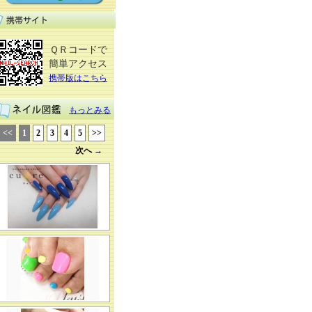
ＱＲコードで
簡単アクセス
携帯版はこちら
もっとみる
<<
1
2
3
4
5
>>
次へ →