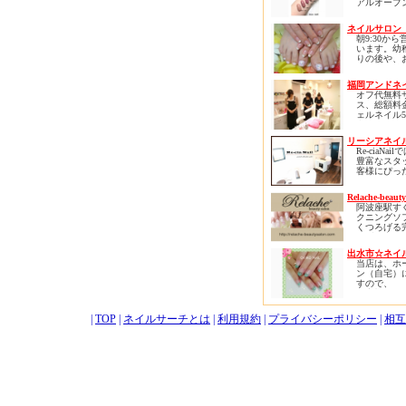
アルオープ
ンディです
つらい思い
す。
自信を失い
H30.8.25
ネイルサロン 
しても大丈
新しくスタ
線『 新狭
朝9:30か
えて
口 』徒歩
います。幼
ネイルプレ
楽しく、美
に移転し、
りの後や、
ーリングは
たいと願う
ラクゼーション
のランチ前
イルをしな
心よりお迎
となりまし
有効に使え
を健康に育
ます。
福岡アンドネ
以前と変わ
評いただい
存分自分の
オフ代無料
性・女性・
す！
界観を爪先
ご予約頂く
ス、総額料
年齢や性別
来る、自分
すが、突然
ェルネイル5
お気軽に、
田町駅・三
自分自身の
でも
台、スカルプ
けるサロン
羽橋駅から
きになれる
対応可能で
台でほとん
慶応大学か
ロンです。
リーシアネイル R
案内が可能
ルデザイン
く、芝浦・
Re-ciaNa
ます。通い
布十番から
ネイルは自
豊富なスタ
それでは、
様のための
お散歩がて
はなく自己
客様にぴっ
来店をお待
ロン。
いただける
す。
ザインをご
ります。
自己表現は
す。
Relache-beauty
ベースジェ
感を生み、
お客様がく
阿波座駅す
ジェル、バ
がります。
落ち着きの
クニングソ
ル、パラジ
ン作りを心
くつろげる
リジェルな
あなたも爪
ます。
の隠れ家サ
の爪質に合
自信に満ち
ゆったりと
をお選びい
自分を楽し
で指先から
出水市☆ネイル
プライベー
す。経験豊
か？
を叶えられ
当店は、ホ
だからこそ
ッフがアド
あなたのお
ベートサロ
ン（自宅）
お客様一人
たします。
待ちしてお
スタッフ一
すので、
キメ細やか
ザインの中
お待ちして
お客様だけ
や、 ネイ
びいただけ
す。
満喫して戴
エクステ、
思います。
ーマ、エス
|
TOP
|
ネイルサーチとは
|
利用規約
|
プライバシーポリシー
ベビーカー
|
相互
また、当店
クと、 幅
同伴も可能
の安さだけ
ーで、すべ
品質にもこ
様に、より
おります。
るお手伝い
高品質の正
頂きたいと
ュア・ジェ
ります。
しており、
爪にも優し
なネイルに