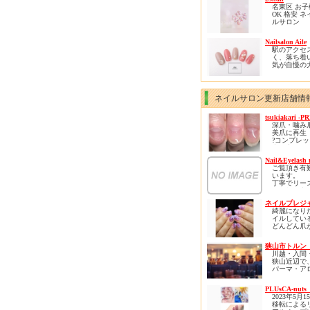
客様是非1
有資格者で
ております
名東区 お
ります( *´艸
ださい
心して何で
リニューア
OK 格安 ネ
ください。
ンをし、さ
ルサロン
皆様のご来
く、居心地
２３ｎａｉ
りお待ち申
間となりま
※お子様連
Nailsalon Aile
おります。
柏の他には
※駐車場あ
駅のアクセ
な空間で是
ご新規様に限
く、落ち着
ろのストレ
円オフとな
気が自慢の
ら癒されに
プライベー
ください。
です✨
カラー選び
ネイルサロン更新店舗情
ン、自爪の
丁寧にカウ
tsukiakari -P
グさせてい
深爪・噛み
す😊
美爪に再生
?コンプレ
角質ケアで
力に変える
のお悩みや
を緩和でき
Nail&Eyelash 
?初回から
部までのケ
ご覧頂き有
?ネイルNG
様に喜ばれ
います。
風仕上げが
ニューです(*
丁寧でリー
?肌も再生力
な価格を心
褒められる
ぜひ体験し
を頂いてお
?実績5万件
きたいです
ネイルプレジ
リピーター
ロネイル??
綺麗になり
ロン初心者
正】導入
イルしてい
していらし
どんどん爪
けるアット
ロボロにな
囲気のお店
や、
狭山市トルン
自分らしさ
川越・入間
くてネイル
狭山近辺で
に
パーマ・ア
みんなと同
サージ・も
ネイルサン
し・ネイル
からしか選
PLUsCA-nuts
健康のサロ
いなど、
2023年5月
クゼーショ
大好きなネ
移転による
旧アートメ
いになりそ