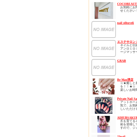
COCOBEAUT
お気軽にお
せください
ホームペー
なクーポン
nail olhuveli
ます！
ネット予約
すので見て
さい！
エステサロン 
ネイルと伝
アンロミロ
ージマッサ
ラクゼーシ
市にあるサ
GRAB
ウレアオハ
すべての女
らしい存在
贅沢な時間をLa
ohanaでお
さい
Be Max堺店
ストレス社
☆★癒しと
ているあな
を！！★☆
ートサロン
楽しいお時
時間を心ゆ
して頂ける
堪能下さい
張ります！！(
Private Nail Sa
何度でも通
スカルプ・
アットホー
るようなリ
イル・マツ
気で、お気
ロン、、、
ご予約承っ
しいただけ
「通えるリ
す(^^)/
です。初め
をコンセプ
される方な
の癒し・極
まずはお気
AIHUBSAKU
着いて施術
高技術をご
い合わせく
爪を育てる
るサロンと
します。
☆♪(^_-)-☆
術を習得し
ります。
待合とネイ
すので、ジ
オープンは6
スはハワイ
たくさんの
ルがすぐ取
予定してお
室のエステ
スタッフ一
うなど、お
ネイリスト歴
はバリ空間
23nail
心よりおま