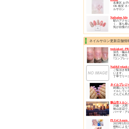
客様是非1
有資格者で
ております
名東区 お
ります( *´艸
ださい
心して何で
リニューア
OK 格安 ネ
ください。
ンをし、さ
ルサロン
皆様のご来
く、居心地
２３ｎａｉ
りお待ち申
間となりま
※お子様連
Nailsalon Aile
おります。
柏の他には
※駐車場あ
駅のアクセ
な空間で是
ご新規様に限
く、落ち着
ろのストレ
円オフとな
気が自慢の
ら癒されに
プライベー
ください。
です✨
カラー選び
ネイルサロン更新店舗情
ン、自爪の
丁寧にカウ
tsukiakari -P
グさせてい
深爪・噛み
す😊
美爪に再生
?コンプレ
角質ケアで
力に変える
のお悩みや
を緩和でき
Nail&Eyelash 
?初回から
部までのケ
ご覧頂き有
?ネイルNG
様に喜ばれ
います。
風仕上げが
ニューです(*
丁寧でリー
?肌も再生力
な価格を心
褒められる
ぜひ体験し
を頂いてお
?実績5万件
きたいです
ネイルプレジ
リピーター
ロネイル??
綺麗になり
ロン初心者
正】導入
イルしてい
していらし
どんどん爪
けるアット
ロボロにな
囲気のお店
や、
狭山市トルン
自分らしさ
川越・入間
くてネイル
狭山近辺で
に
パーマ・ア
みんなと同
サージ・も
ネイルサン
し・ネイル
からしか選
PLUsCA-nuts
健康のサロ
いなど、
2023年5月
クゼーショ
大好きなネ
移転による
旧アートメ
いになりそ