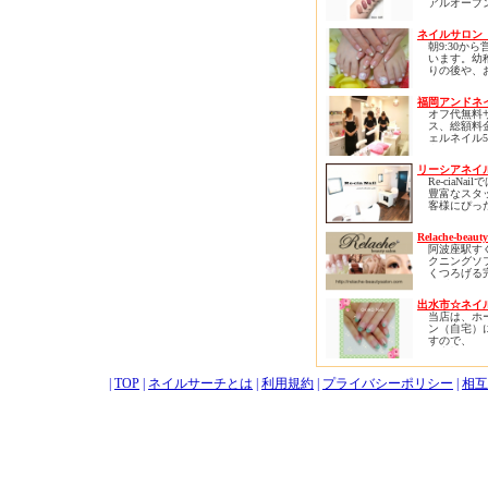
アルオープ
ンディです
つらい思い
す。
自信を失い
H30.8.25
ネイルサロン 
しても大丈
新しくスタ
線『 新狭
朝9:30か
えて
口 』徒歩
います。幼
ネイルプレ
楽しく、美
に移転し、
りの後や、
ーリングは
たいと願う
ラクゼーション
のランチ前
イルをしな
心よりお迎
となりまし
有効に使え
を健康に育
ます。
福岡アンドネ
以前と変わ
評いただい
存分自分の
オフ代無料
性・女性・
す！
界観を爪先
ご予約頂く
ス、総額料
年齢や性別
来る、自分
すが、突然
ェルネイル5
お気軽に、
田町駅・三
自分自身の
でも
台、スカルプ
けるサロン
羽橋駅から
きになれる
対応可能で
台でほとん
慶応大学か
ロンです。
リーシアネイル R
案内が可能
ルデザイン
く、芝浦・
Re-ciaNa
ます。通い
布十番から
ネイルは自
豊富なスタ
それでは、
様のための
お散歩がて
はなく自己
客様にぴっ
来店をお待
ロン。
いただける
す。
ザインをご
ります。
自己表現は
す。
Relache-beauty
ベースジェ
感を生み、
お客様がく
阿波座駅す
ジェル、バ
がります。
落ち着きの
クニングソ
ル、パラジ
ン作りを心
くつろげる
リジェルな
あなたも爪
ます。
の隠れ家サ
の爪質に合
自信に満ち
ゆったりと
をお選びい
自分を楽し
で指先から
出水市☆ネイル
プライベー
す。経験豊
か？
を叶えられ
当店は、ホ
だからこそ
ッフがアド
あなたのお
ベートサロ
ン（自宅）
お客様一人
たします。
待ちしてお
スタッフ一
すので、
キメ細やか
ザインの中
お待ちして
お客様だけ
や、 ネイ
びいただけ
す。
満喫して戴
エクステ、
思います。
ーマ、エス
|
TOP
|
ネイルサーチとは
|
利用規約
|
プライバシーポリシー
ベビーカー
|
相互
また、当店
クと、 幅
同伴も可能
の安さだけ
ーで、すべ
品質にもこ
様に、より
おります。
るお手伝い
高品質の正
頂きたいと
ュア・ジェ
ります。
しており、
爪にも優し
なネイルに