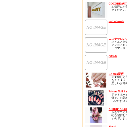
COCOBEAUT
お気軽にお
せください
ホームペー
なクーポン
nail olhuveli
ます！
ネット予約
すので見て
さい！
エステサロン 
ネイルと伝
アンロミロ
ージマッサ
ラクゼーシ
市にあるサ
GRAB
ウレアオハ
すべての女
らしい存在
贅沢な時間をLa
ohanaでお
さい
Be Max堺店
ストレス社
☆★癒しと
ているあな
を！！★☆
ートサロン
楽しいお時
時間を心ゆ
して頂ける
堪能下さい
張ります！！(
Private Nail Sa
何度でも通
スカルプ・
アットホー
るようなリ
イル・マツ
気で、お気
ロン、、、
ご予約承っ
しいただけ
「通えるリ
す(^^)/
です。初め
をコンセプ
される方な
の癒し・極
まずはお気
AIHUBSAKU
着いて施術
高技術をご
い合わせく
爪を育てる
るサロンと
します。
☆♪(^_-)-☆
術を習得し
ります。
待合とネイ
すので、ジ
オープンは6
スはハワイ
たくさんの
ルがすぐ取
予定してお
室のエステ
スタッフ一
うなど、お
ネイリスト歴
はバリ空間
23nail
心よりおま