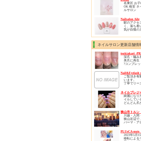
客様是非1
有資格者で
ております
名東区 お
ります( *´艸
ださい
心して何で
リニューア
OK 格安 ネ
ください。
ンをし、さ
ルサロン
皆様のご来
く、居心地
２３ｎａｉ
りお待ち申
間となりま
※お子様連
Nailsalon Aile
おります。
柏の他には
※駐車場あ
駅のアクセ
な空間で是
ご新規様に限
く、落ち着
ろのストレ
円オフとな
気が自慢の
ら癒されに
プライベー
ください。
です✨
カラー選び
ネイルサロン更新店舗情
ン、自爪の
丁寧にカウ
tsukiakari -P
グさせてい
深爪・噛み
す😊
美爪に再生
?コンプレ
角質ケアで
力に変える
のお悩みや
を緩和でき
Nail&Eyelash 
?初回から
部までのケ
ご覧頂き有
?ネイルNG
様に喜ばれ
います。
風仕上げが
ニューです(*
丁寧でリー
?肌も再生力
な価格を心
褒められる
ぜひ体験し
を頂いてお
?実績5万件
きたいです
ネイルプレジ
リピーター
ロネイル??
綺麗になり
ロン初心者
正】導入
イルしてい
していらし
どんどん爪
けるアット
ロボロにな
囲気のお店
や、
狭山市トルン
自分らしさ
川越・入間
くてネイル
狭山近辺で
に
パーマ・ア
みんなと同
サージ・も
ネイルサン
し・ネイル
からしか選
PLUsCA-nuts
健康のサロ
いなど、
2023年5月
クゼーショ
大好きなネ
移転による
旧アートメ
いになりそ