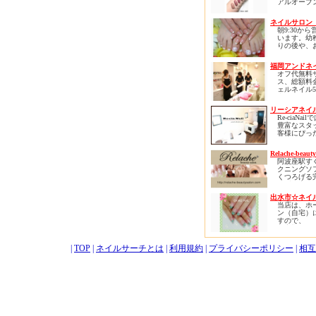
アルオープ
ンディです
つらい思い
す。
自信を失い
H30.8.25
ネイルサロン 
しても大丈
新しくスタ
線『 新狭
朝9:30か
えて
口 』徒歩
います。幼
ネイルプレ
楽しく、美
に移転し、
りの後や、
ーリングは
たいと願う
ラクゼーション
のランチ前
イルをしな
心よりお迎
となりまし
有効に使え
を健康に育
ます。
福岡アンドネ
以前と変わ
評いただい
存分自分の
オフ代無料
性・女性・
す！
界観を爪先
ご予約頂く
ス、総額料
年齢や性別
来る、自分
すが、突然
ェルネイル5
お気軽に、
田町駅・三
自分自身の
でも
台、スカルプ
けるサロン
羽橋駅から
きになれる
対応可能で
台でほとん
慶応大学か
ロンです。
リーシアネイル R
案内が可能
ルデザイン
く、芝浦・
Re-ciaNa
ます。通い
布十番から
ネイルは自
豊富なスタ
それでは、
様のための
お散歩がて
はなく自己
客様にぴっ
来店をお待
ロン。
いただける
す。
ザインをご
ります。
自己表現は
す。
Relache-beauty
ベースジェ
感を生み、
お客様がく
阿波座駅す
ジェル、バ
がります。
落ち着きの
クニングソ
ル、パラジ
ン作りを心
くつろげる
リジェルな
あなたも爪
ます。
の隠れ家サ
の爪質に合
自信に満ち
ゆったりと
をお選びい
自分を楽し
で指先から
出水市☆ネイル
プライベー
す。経験豊
か？
を叶えられ
当店は、ホ
だからこそ
ッフがアド
あなたのお
ベートサロ
ン（自宅）
お客様一人
たします。
待ちしてお
スタッフ一
すので、
キメ細やか
ザインの中
お待ちして
お客様だけ
や、 ネイ
びいただけ
す。
満喫して戴
エクステ、
思います。
ーマ、エス
|
TOP
|
ネイルサーチとは
|
利用規約
|
プライバシーポリシー
ベビーカー
|
相互
また、当店
クと、 幅
同伴も可能
の安さだけ
ーで、すべ
品質にもこ
様に、より
おります。
るお手伝い
高品質の正
頂きたいと
ュア・ジェ
ります。
しており、
爪にも優し
なネイルに