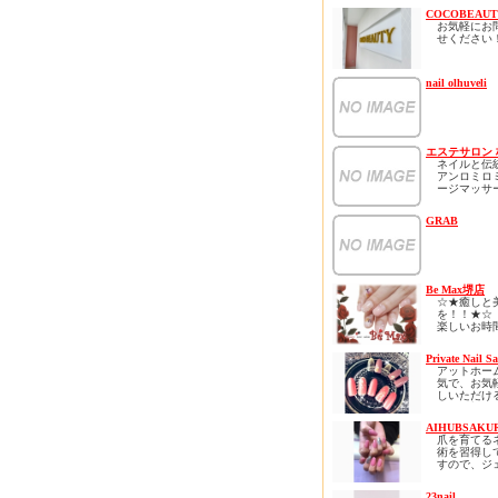
COCOBEAUT
お気軽にお
せください
ホームペー
なクーポン
nail olhuveli
ます！
ネット予約
すので見て
さい！
エステサロン 
ネイルと伝
アンロミロ
ージマッサ
ラクゼーシ
市にあるサ
GRAB
ウレアオハ
すべての女
らしい存在
贅沢な時間をLa
ohanaでお
さい
Be Max堺店
ストレス社
☆★癒しと
ているあな
を！！★☆
ートサロン
楽しいお時
時間を心ゆ
して頂ける
堪能下さい
張ります！！(
Private Nail Sa
何度でも通
スカルプ・
アットホー
るようなリ
イル・マツ
気で、お気
ロン、、、
ご予約承っ
しいただけ
「通えるリ
す(^^)/
です。初め
をコンセプ
される方な
の癒し・極
まずはお気
AIHUBSAKU
着いて施術
高技術をご
い合わせく
爪を育てる
るサロンと
します。
☆♪(^_-)-☆
術を習得し
ります。
待合とネイ
すので、ジ
オープンは6
スはハワイ
たくさんの
ルがすぐ取
予定してお
室のエステ
スタッフ一
うなど、お
ネイリスト歴
はバリ空間
23nail
心よりおま